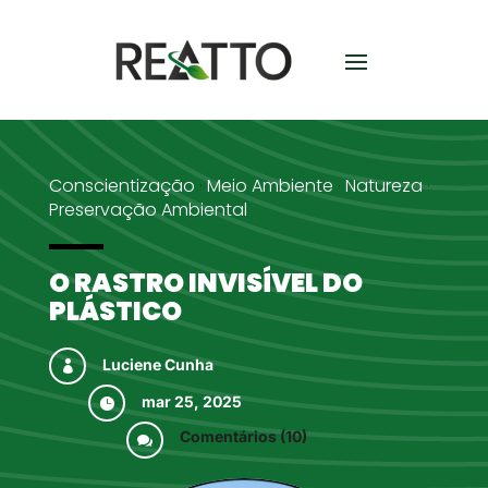
Conscientização
Meio Ambiente
Natureza
·
·
·
Preservação Ambiental
O RASTRO INVISÍVEL DO
PLÁSTICO
Luciene Cunha

mar 25, 2025

Comentários (10)
