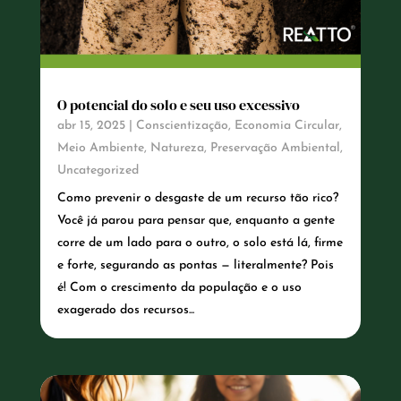
O potencial do solo e seu uso excessivo
abr 15, 2025
|
Conscientização
,
Economia Circular
,
Meio Ambiente
,
Natureza
,
Preservação Ambiental
,
Uncategorized
Como prevenir o desgaste de um recurso tão rico?
Você já parou para pensar que, enquanto a gente
corre de um lado para o outro, o solo está lá, firme
e forte, segurando as pontas — literalmente? Pois
é! Com o crescimento da população e o uso
exagerado dos recursos...