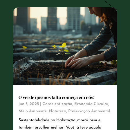
O verde que nos falta começa em nós!
jun 5, 2025
|
Conscientização
,
Economia Circular
,
Meio Ambiente
,
Natureza
,
Preservação Ambiental
Sustentabilidade na Habitação: morar bem é
também escolher melhor Você já teve aquela