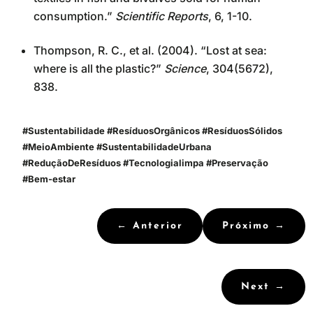
consumption.”
Scientific Reports
, 6, 1-10.
Thompson, R. C., et al. (2004). “Lost at sea:
where is all the plastic?”
Science
, 304(5672),
838.
#Sustentabilidade #ResíduosOrgânicos #ResíduosSólidos
#MeioAmbiente #SustentabilidadeUrbana
#ReduçãoDeResíduos
#Tecnologialimpa #Preservação
#Bem-estar
←
Anterior
Próximo
→
Next
→