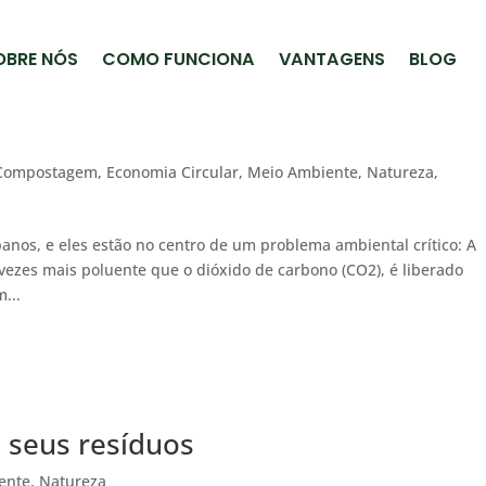
OBRE NÓS
COMO FUNCIONA
VANTAGENS
BLOG
Compostagem
,
Economia Circular
,
Meio Ambiente
,
Natureza
,
anos, e eles estão no centro de um problema ambiental crítico: A
vezes mais poluente que o dióxido de carbono (CO2), é liberado
...
 seus resíduos
ente
,
Natureza