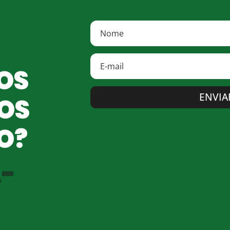
OS
ENVIA
OS
O?
-