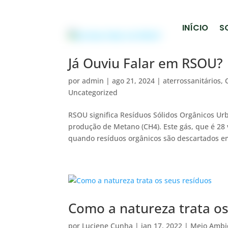
INÍCIO
S
Já Ouviu Falar em RSOU?
por
admin
|
ago 21, 2024
|
aterrossanitários
,
Uncategorized
RSOU significa Resíduos Sólidos Orgânicos Urb
produção de Metano (CH4). Este gás, que é 28 
quando resíduos orgânicos são descartados em
Como a natureza trata os
por
Luciene Cunha
|
jan 17, 2022
|
Meio Ambi